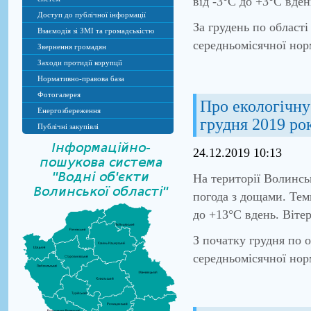
від -3°С до +3°С вден
Доступ до публічної інформації
За грудень по област
Взаємодія зі ЗМІ та громадськістю
середньомісячної нор
Звернення громадян
Заходи протидії корупції
Нормативно-правова база
Фотогалерея
Про екологічну 
Енергозбереження
грудня 2019 ро
Публічні закупівлі
24.12.2019 10:13
На території Волинсь
погода з дощами. Тем
до +13°С вдень. Вітер
З початку грудня по 
середньомісячної нор