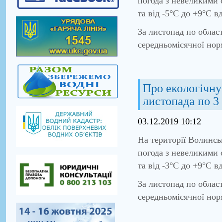
погода з невеликими 
та від -5°С до +9°С в
За листопад по облас
середньомісячної нор
Про екологічну 
листопада по 3
03.12.2019 10:12
На території Волинсь
погода з невеликими 
та від -3°С до +9°С в
За листопад по облас
середньомісячної нор