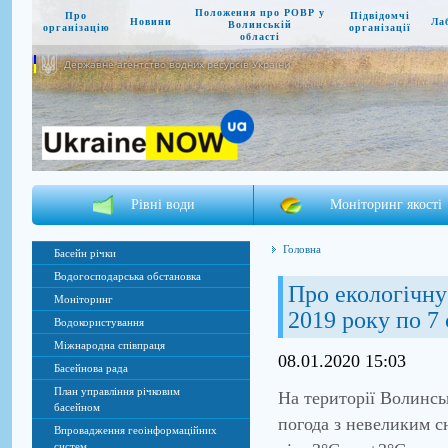
Положення про РОВР у
Про
Підвідомчі
Новини
Ла
Волинській
організацію
організації
області
Державне агентство водних ресурсів України
Рівні води
Моніторинг якості
Головна
Басейн річки
Водогосподарська обстановка
Про екологічну 
Моніторинг
2019 року по 7 
Водокористування
Міжнародна співпраця
08.01.2020 15:03
Басейнова рада
План управління річковим
На території Волинсь
басейном
погода з невеликим сн
Впровадження геоінформаційних
систем