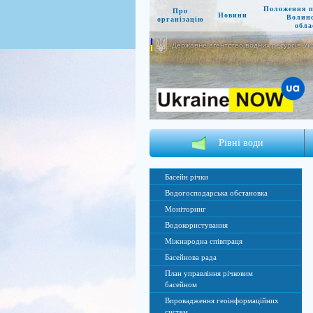
Положення 
Про
Новини
Волин
організацію
обла
Державне агентство водних ресурсів Ук
Рівні води
Басейн річки
Водогосподарська обстановка
Моніторинг
Водокористування
Міжнародна співпраця
Басейнова рада
План управління річковим
басейном
Впровадження геоінформаційних
систем