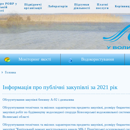
про РОВР у
Підвідомчі
Підсумки
Платні
Лабораторія
Керівниц
ській
організації
діяльності
послуги
сті
раїни
Моніторинг якості
Водокористування
Головна
Інформація про публічні закупівлі за 2021 рік
Обгрунтування закупівлі бензину А-92 і дизпалива
Обгрунтування технічних та якісних характеристик предмета закупівлі, розміру бюджетно
закупівлі робіт по будівництву водоскидної споруди Білоозерської водоживильної системи
Волинської області
Обгрунтування технічних та якісних характеристик предмета закупівлі, розміру бюджетно
закупівлі "Капітальний ремонт магістрального каналу МК-1 Прип'ятської осушувальної сис