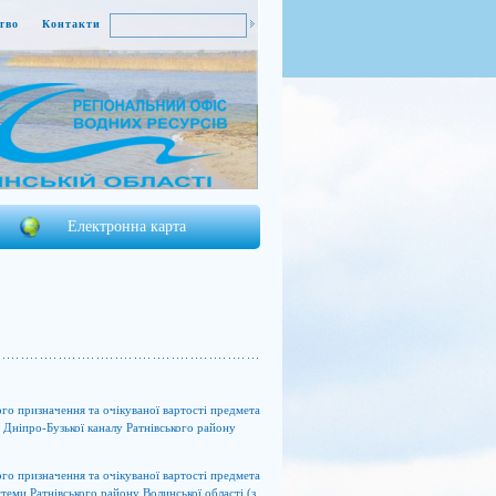
тво
Контакти
Електронна карта
го призначення та очікуваної вартості предмета
 Дніпро-Бузької каналу Ратнівського району
го призначення та очікуваної вартості предмета
теми Ратнівського району Волинської області (з