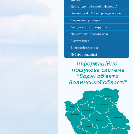
Доступ до публічної інформації
Взаємодія зі ЗМІ та громадськістю
Звернення громадян
Заходи протидії корупції
Нормативно-правова база
Фотогалерея
Енергозбереження
Публічні закупівлі