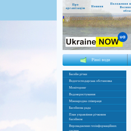
Положення 
Про
Новини
Волин
організацію
обла
Державне агентство водних ресурсів Ук
Рівні води
Басейн річки
Водогосподарська обстановка
Моніторинг
Водокористування
Міжнародна співпраця
Басейнова рада
План управління річковим
басейном
Впровадження геоінформаційних
систем