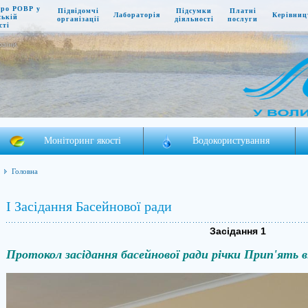
про РОВР у
Підвідомчі
Підсумки
Платні
Лабораторія
Керівниц
ській
організації
діяльності
послуги
сті
раїни
Моніторинг якості
Водокористування
Головна
І Засідання Басейнової ради
Засідання 1
Протокол засідання басейнової ради річки Прип'ять в