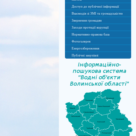
Доступ до публічної інформації
Взаємодія зі ЗМІ та громадськістю
Звернення громадян
Заходи протидії корупції
Нормативно-правова база
Фотогалерея
Енергозбереження
Публічні закупівлі