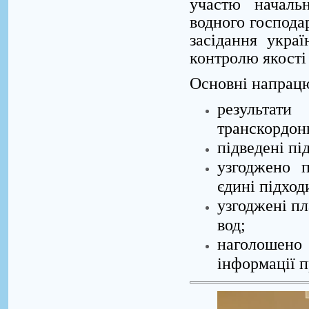
участю началь
водного господа
засідання украї
контролю якості 
Основні напрацю
результат
транскордонн
підведені пі
узгоджено 
єдині підход
узгоджені пл
вод;
наголошено 
інформації п