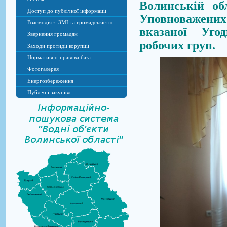
Волинській об
Доступ до публічної інформації
Уповноважених 
Взаємодія зі ЗМІ та громадськістю
вказаної Угод
Звернення громадян
робочих груп.
Заходи протидії корупції
Нормативно-правова база
Фотогалерея
Енергозбереження
Публічні закупівлі