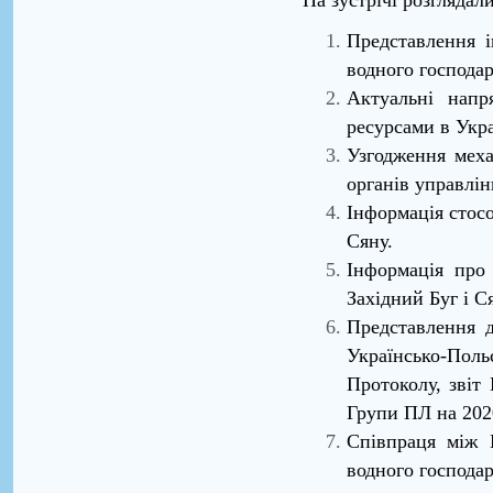
Представлення і
водного господар
Актуальні напр
ресурсами в Укра
Узгодження меха
органів управлі
Інформація стосо
Сяну.
Інформація про
Західний Буг і С
Представлення д
Українсько-Польс
Протоколу, звіт
Групи ПЛ на 2020
Співпраця між 
водного господар