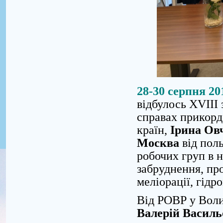
28-30 серпня 20
відбулось ХVIII 
справах прикорд
країн,
Ірина Ов
Москва
від поль
робочих груп в 
забруднення, пр
меліорації, гідро
Від РОВР у Воли
Валерій Василь