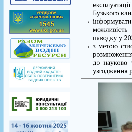
експлуатації
Бузького кан
інформувати
можливість
паводку у 20
з метою ств
розмноження
до науково 
узгодження р