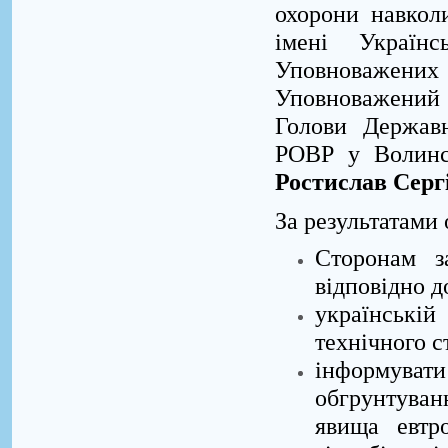
охорони навкол
імені Україн
Уповноважених 
Уповноважений 
Голови Державн
РОВР у Волинсь
Ростислав Серг
За результатами
Сторонам з
відповідно д
українські
технічного с
інформувати 
обгрунтува
явища евтро