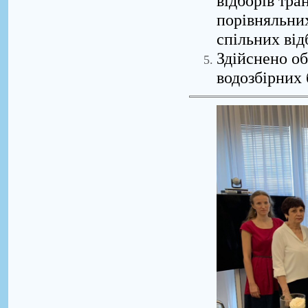
відборів тра
порівняльних
спільних від
Здійснено о
водозбірних 