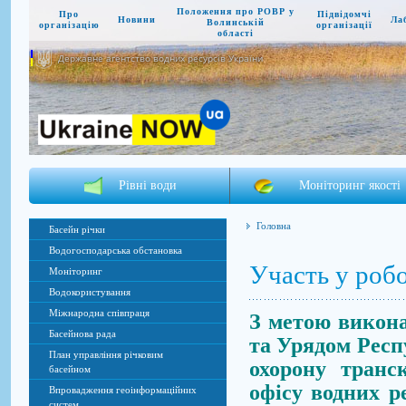
Положення про РОВР у
Про
Підвідомчі
Новини
Ла
Волинській
організацію
організації
області
Державне агентство водних ресурсів України
Рівні води
Моніторинг якості
Головна
Басейн річки
Водогосподарська обстановка
Участь у робо
Моніторинг
Водокористування
Міжнародна співпраця
З метою викона
Басейнова рада
та Урядом Респ
План управління річковим
охорону транс
басейном
офісу водних р
Впровадження геоінформаційних
систем