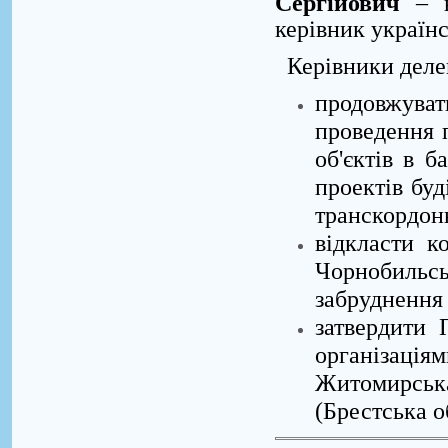
Сергійович
– в
керівник українс
Керівники делег
продовжув
проведення 
об'єктів в б
проектів буд
транскордон
відкласти к
Чорнобильсь
забруднення 
затвердити 
організація
Житомирська
(Брестська об