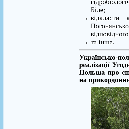
гідробіолог
Біле;
відкласти 
Погонянськ
відповідного
та інше.
Українсько-пол
реалізації Уго
Польща про спі
на прикордонних