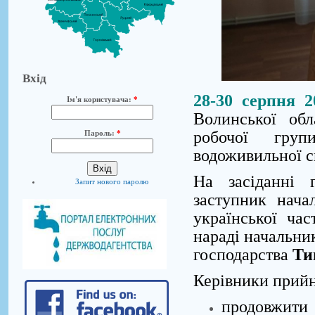
Вхід
28-30 серпня 2
Ім'я користувача:
*
Волинської обла
робочої груп
Пароль:
*
водоживильної с
На засіданні 
Запит нового паролю
заступник нача
української ча
нараді начальни
господарства
Ти
Керівники прийн
продовжити 