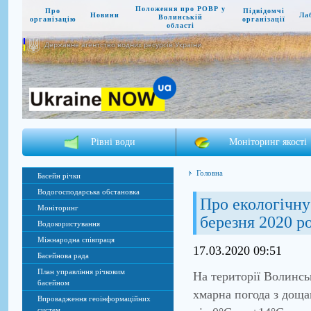
Положення про РОВР у
Про
Підвідомчі
Новини
Ла
Волинській
організацію
організації
області
Державне агентство водних ресурсів України
Рівні води
Моніторинг якості
Головна
Басейн річки
Водогосподарська обстановка
Про екологічну 
Моніторинг
березня 2020 р
Водокористування
Міжнародна співпраця
17.03.2020 09:51
Басейнова рада
План управління річковим
На території Волинсь
басейном
хмарна погода з доща
Впровадження геоінформаційних
систем