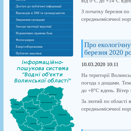
від 0°С до +14°С вден
Доступ до публічної інформації
З початку березня по
Взаємодія зі ЗМІ та громадськістю
середньомісячної нор
Звернення громадян
Заходи протидії корупції
Нормативно-правова база
Фотогалерея
Про екологічну 
Енергозбереження
березня 2020 р
Публічні закупівлі
10.03.2020 10:11
На території Волинсь
погода з дощами. Темп
до +8°С вдень. Вітер 
За лютий по області 
середньомісячної нор