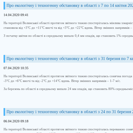
Про екологічну і техногенну обстановку в області з 7 по 14 квітня 20
14.04.2020 09:41
На території Волинської області протягом звітного тижня спостерігалась мінлива хмарні
становила від +3°С до +11°С вночі та від +3°С до +22°С вдень. Вітер змінних напрямків – 
З початку квітня по області в середньому випало 0,4 мм опадів, що становить 1% середн
Про екологічну і техногенну обстановку в області з 31 березня по 7 к
07.04.2020 10:35
На території Волинської області протягом звітного тижня спостерігалась сонячна погода 
-3°С до +6°С вночі та від -2°С до +14°С вдень. Вітер змінних напрямків – 1-7 м/с.
За березень по області в середньому випало 24 мм опадів, що становить 80% середньоміс
Про екологічну і техногенну обстановку в області з 24 по 31 березня
06.04.2020 09:18
На території Волинської області протягом звітного тижня спостерігалась переважно сон