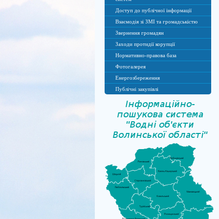
Доступ до публічної інформації
Взаємодія зі ЗМІ та громадськістю
Звернення громадян
Заходи протидії корупції
Нормативно-правова база
Фотогалерея
Енергозбереження
Публічні закупівлі