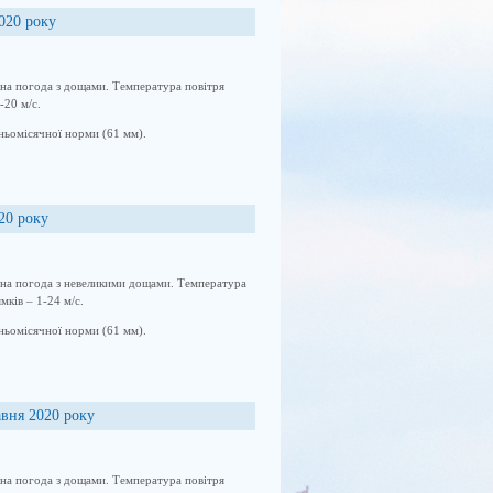
2020 року
рна погода з дощами. Температура повітря
-20 м/с.
ньомісячної норми (61 мм).
20 року
арна погода з невеликими дощами. Температура
мків – 1-24 м/с.
ньомісячної норми (61 мм).
авня 2020 року
рна погода з дощами. Температура повітря