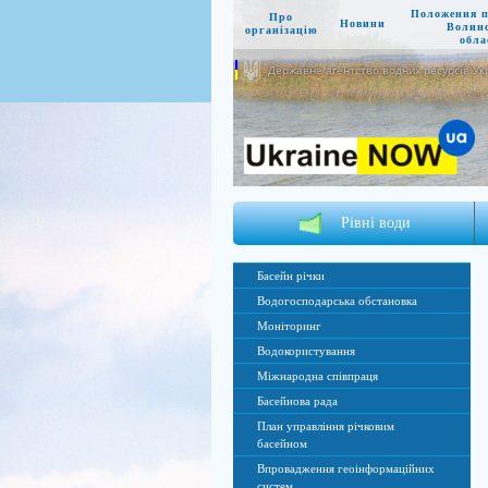
Положення 
Про
Новини
Волин
організацію
обла
Державне агентство водних ресурсів Ук
Рівні води
Басейн річки
Водогосподарська обстановка
Моніторинг
Водокористування
Міжнародна співпраця
Басейнова рада
План управління річковим
басейном
Впровадження геоінформаційних
систем