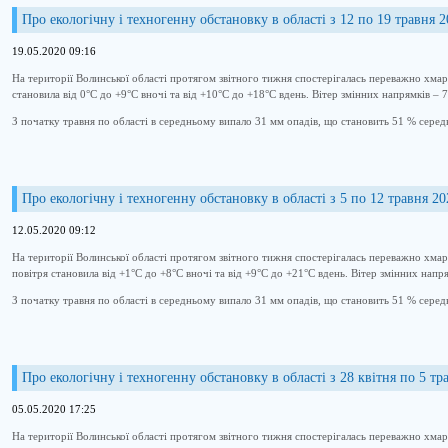
Про екологічну і техногенну обстановку в області з 12 по 19 травня 
19.05.2020 09:16
На території Волинської області протягом звітного тижня спостерігалась переважно хма
становила від 0°С до +9°С вночі та від +10°С до +18°С вдень. Вітер змінних напрямків – 7
З початку травня по області в середньому випало 31 мм опадів, що становить 51 % серед
Про екологічну і техногенну обстановку в області з 5 по 12 травня 20
12.05.2020 09:12
На території Волинської області протягом звітного тижня спостерігалась переважно хм
повітря становила від +1°С до +8°С вночі та від +9°С до +21°С вдень. Вітер змінних напря
З початку травня по області в середньому випало 31 мм опадів, що становить 51 % серед
Про екологічну і техногенну обстановку в області з 28 квітня по 5 тр
05.05.2020 17:25
На території Волинської області протягом звітного тижня спостерігалась переважно хма