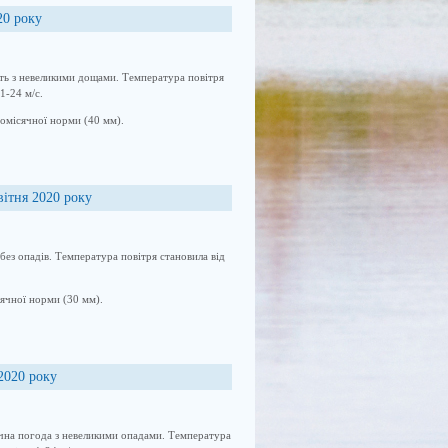
20 року
сть з невеликими дощами. Температура повітря
1-24 м/с.
ьомісячної норми (40 мм).
вітня 2020 року
без опадів. Температура повітря становила від
ячної норми (30 мм).
 2020 року
ячна погода з невеликими опадами. Температура