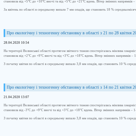
становила від +5°С до +10°С вночі та від +5°С до +21°С вдень. Вітер змінних напрямків – 
За квітень по області в середньому випало 7 мм опадів, що становить 18 % середньоміся
Про екологічну і техногенну обстановку в області з 21 по 28 квітня 2
28.04.2020 10:54
На території Волинської області протягом звітного тижня спостерігалась мінлива хмарні
становила від +2°С до +9°С вночі та від +3°С до +18°С вдень. Вітер змінних напрямків – 1
З початку квітня по області в середньому випало 3,8 мм опадів, що становить 10 % сере
Про екологічну і техногенну обстановку в області з 14 по 21 квітня 2
21.04.2020 13:07
На території Волинської області протягом звітного тижня спостерігалась мінлива хмарні
становила від -3°С до +9°С вночі та від +3°С до +18°С вдень. Вітер змінних напрямків – 1
З початку квітня по області в середньому випало 3,8 мм опадів, що становить 10 % сере