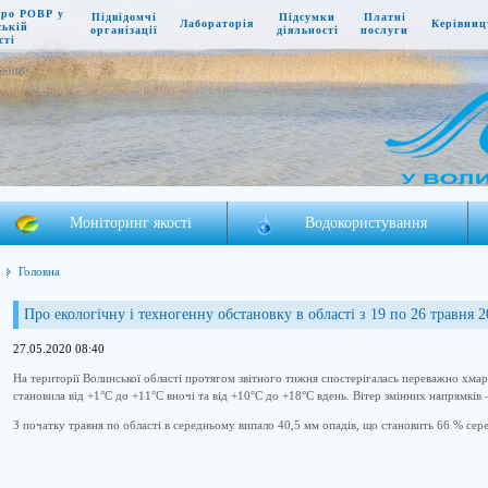
про РОВР у
Підвідомчі
Підсумки
Платні
Лабораторія
Керівниц
ській
організації
діяльності
послуги
сті
раїни
Моніторинг якості
Водокористування
Головна
Про екологічну і техногенну обстановку в області з 19 по 26 травня 
27.05.2020 08:40
На території Волинської області протягом звітного тижня спостерігалась переважно хма
становила від +1°С до +11°С вночі та від +10°С до +18°С вдень. Вітер змінних напрямків –
З початку травня по області в середньому випало 40,5 мм опадів, що становить 66 % сер