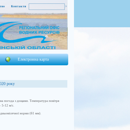
тво
Контакти
Електронна карта
2020 року
рна погода з дощами. Температура повітря
 5-12 м/с.
едньомісячної норми (61 мм).