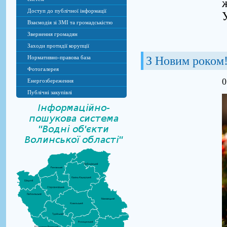
Доступ до публічної інформації
Взаємодія зі ЗМІ та громадськістю
Звернення громадян
Заходи протидії корупції
Нормативно-правова база
З Новим роком
Фотогалерея
0
Енергозбереження
Публічні закупівлі