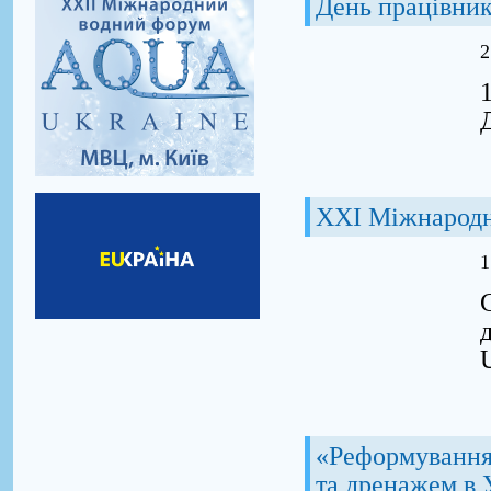
День працівник
2
ХХI Міжнарод
1
«Реформування 
та дренажем в 