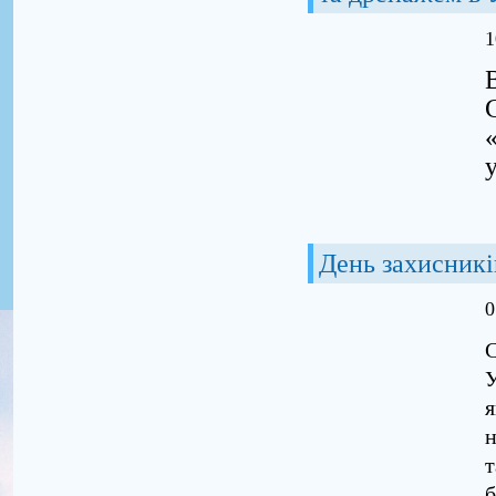
1
День захисникі
0
С
У
я
н
б