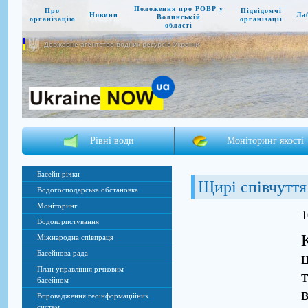
Положення про РОВР у
Про
Підвідомчі
Новини
Ла
Волинській
організацію
організації
області
Державне агентство водних ресурсів України
Рівні води
Моніторинг якості
Басейн річки
Щирі співчуття
Водогосподарська обстановка
Моніторинг
1
Водокористування
Міжнародна співпраця
Басейнова рада
План управління річковим
басейном
Впровадження геоінформаційних
систем