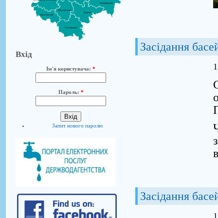
Засідання басе
Вхід
1
Ім'я користувача:
*
Пароль:
*
Запит нового паролю
в
Засідання басе
1