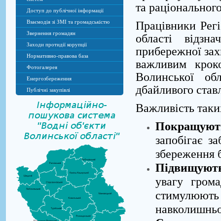
та раціональног
Доступ до публічної інформації
Взаємодія зі ЗМІ та громадськістю
Працівники Регі
Звернення громадян
області відзн
Заходи протидії корупції
прибережної захи
Нормативно-правова база
важливим крок
Фотогалерея
Волинської об
Енергозбереження
дбайливого став
Публічні закупівлі
Важливість таких
Покращують
запобігає з
збереження б
Підвищують 
увагу гром
стимулюють
навколишньо