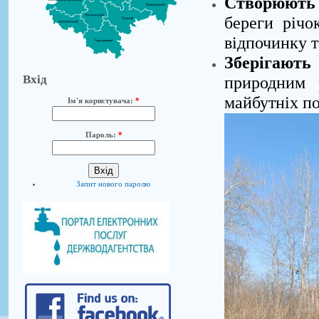
Створюють 
береги річо
відпочинку т
Зберігають
Вхід
природним 
майбутніх по
Ім'я користувача:
*
Пароль:
*
Запит нового паролю