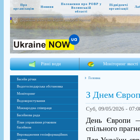
Положення про РОВР у
Про
Підвідомчі
Новини
Ла
Волинській
організацію
організації
області
Державне агентство водних ресурсів України
Рівні води
Моніторинг якості
Головна
Басейн річки
Водогосподарська обстановка
З Днем Європ
Моніторинг
Водокористування
Суб, 09/05/2026 - 07:
Міжнародна співпраця
Басейнова рада
День Європи —
План управління річковим
спільного прагне
басейном
Впровадження геоінформаційних
Для України євр
систем