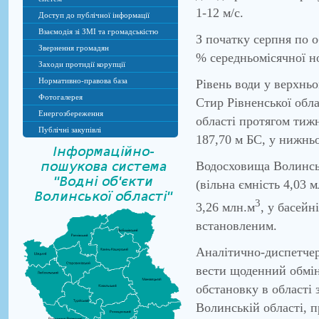
1-12 м/с.
Доступ до публічної інформації
Взаємодія зі ЗМІ та громадськістю
З початку серпня по 
Звернення громадян
% середньомісячної н
Заходи протидії корупції
Нормативно-правова база
Рівень води у верхнь
Фотогалерея
Стир Рівненської обла
Енергозбереження
області протягом тижн
Публічні закупівлі
187,70 м БС, у нижньо
Водосховища Волинськ
(вільна ємність 4,03 м
3
3,26 млн.м
, у басейн
встановленим.
Аналітично-диспетчер
вести щоденний обмін
обстановку в області
Волинській області, 