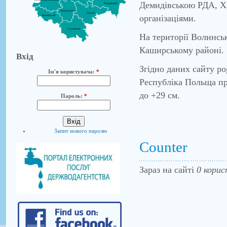
Демидівською РДА, Х
організаціями.
На території Волинсько
Каширському районі.
Вхід
Згідно даних сайту po
Ім'я користувача:
*
Республіка Польща пр
до +29 см.
Пароль:
*
Запит нового паролю
Counter
Зараз на сайті
0 корис