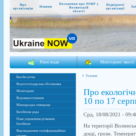
Положення про РОВР у
Про
Підвідомчі
Новини
Ла
Волинській
організацію
організації
області
Державне агентство водних ресурсів України
Рівні води
Моніторинг якості
Головна
Басейн річки
Водогосподарська обстановка
Про екологічн
Моніторинг
10 по 17 серп
Водокористування
Міжнародна співпраця
Басейнова рада
Срд, 18/08/2021 - 09:
План управління річковим
басейном
На території Волинськ
Впровадження геоінформаційних
дощі, грози. Температ
систем