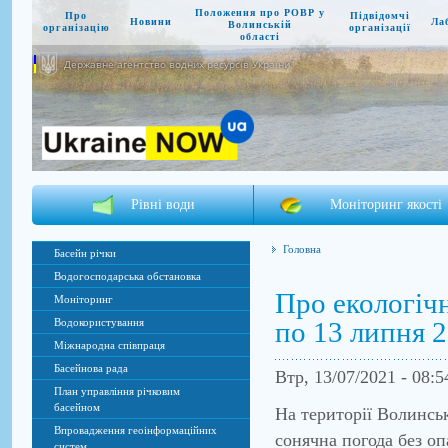
Положення про РОВР у
Про
Підвідомчі
Новини
Ла
Волинській
організацію
організації
області
Державне агентство водних ресурсів України
Рівні води
Моніторинг якості
Головна
Басейн річки
Водогосподарська обстановка
Про екологічн
Моніторинг
по 13 липня 
Водокористування
Міжнародна співпраця
Басейнова рада
Втр, 13/07/2021 - 08:
План управління річковим
басейном
На території Волинськ
Впровадження геоінформаційних
сонячна погода без оп
систем