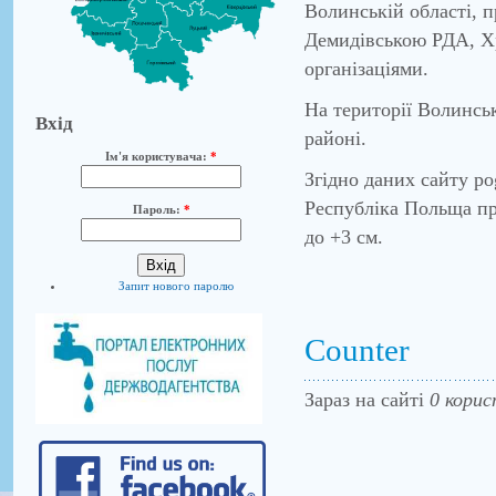
Волинській області, 
Демидівською РДА, Х
організаціями.
На території Волинськ
Вхід
районі.
Ім'я користувача:
*
Згідно даних сайту po
Республіка Польща пр
Пароль:
*
до +3 см.
Запит нового паролю
Counter
Зараз на сайті
0 корис