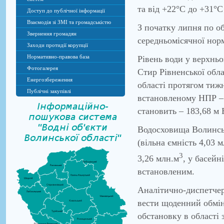
та від +22°С до +31°С
Доступ до публічної інформації
Взаємодія зі ЗМІ та громадськістю
З початку липня по о
Звернення громадян
середньомісячної норм
Заходи протидії корупції
Нормативно-правова база
Рівень води у верхнь
Фотогалерея
Стир Рівненської обла
Енергозбереження
області протягом тижн
Публічні закупівлі
встановленому НПР – 
становить – 183,68 м 
Водосховища Волинськ
(вільна ємність 4,03 м
3
3,26 млн.м
, у басейн
встановленим.
Аналітично-диспетчер
вести щоденний обмін
обстановку в області