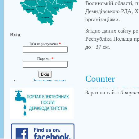
Волинській області, 
Демидівською РДА, Х
організаціями.
Згідно даних сайту po
Вхід
Республіка Польща про
Ім'я користувача:
*
до +37 см.
Пароль:
*
Counter
Запит нового паролю
Зараз на сайті
0 корис