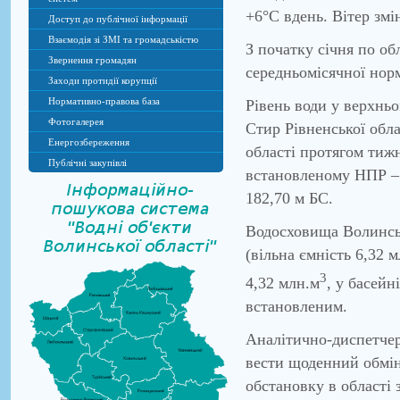
+6°С вдень. Вітер змі
Доступ до публічної інформації
Взаємодія зі ЗМІ та громадськістю
З початку січня по об
Звернення громадян
середньомісячної норм
Заходи протидії корупції
Нормативно-правова база
Рівень води у верхнь
Фотогалерея
Стир Рівненської обла
Енергозбереження
області протягом тижн
Публічні закупівлі
встановленому НПР – 
182,70 м БС.
Водосховища Волинськ
(вільна ємність 6,32 м
3
4,32 млн.м
, у басейн
встановленим.
Аналітично-диспетчер
вести щоденний обмін
обстановку в області