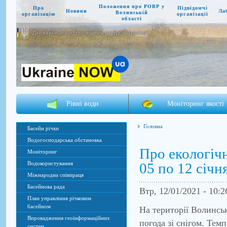
Положення про РОВР у
Про
Підвідомчі
Новини
Ла
Волинській
організацію
організації
області
Державне агентство водних ресурсів України
Рівні води
Моніторинг якості
Головна
Басейн річки
Водогосподарська обстановка
Про екологічн
Моніторинг
05 по 12 січн
Водокористування
Міжнародна співпраця
Басейнова рада
Втр, 12/01/2021 - 10:
План управління річковим
басейном
На території Волинськ
Впровадження геоінформаційних
погода зі снігом. Темп
систем