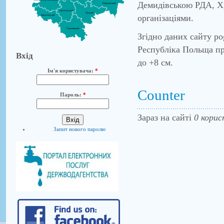
Демидівською РДА, Х
організаціями.
Згідно даних сайту po
Республіка Польща про
Вхід
до +8 см.
Ім'я користувача:
*
Counter
Пароль:
*
Зараз на сайті
0 корис
Запит нового паролю