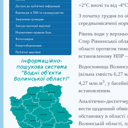
+2°С вночі та від -4°
Доступ до публічної інформації
Взаємодія зі ЗМІ та громадськістю
З початку грудня по о
Звернення громадян
середньомісячної норм
Заходи протидії корупції
Нормативно-правова база
Рівень води у верхнь
Фотогалерея
Стир Рівненської обла
Енергозбереження
області протягом тижн
Публічні закупівлі
встановленому НПР – 
Водосховища Волинськ
(вільна ємність 6,27 м
3
4,27 млн.м
, у басейн
встановленим.
Аналітично-диспетчер
вести щоденний обмін
обстановку в області
Волинській області, 