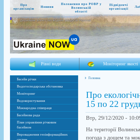
Положення про РОВР у
Про
Підвідомчі
Новини
Ла
Волинській
організацію
організації
області
Державне агентство водних ресурсів України
Рівні води
Моніторинг якості
Головна
Басейн річки
Водогосподарська обстановка
Про екологічн
Моніторинг
15 по 22 груд
Водокористування
Міжнародна співпраця
Басейнова рада
Втр, 29/12/2020 - 10:
План управління річковим
басейном
На території Волинськ
Впровадження геоінформаційних
погода з дощем та мо
систем