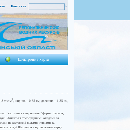
тво
Контакти
Електронна карта
3
,8 тис.м
, ширина – 0,65 км, довжина – 1,35 км,
ер. Улоговина неправильної форми. Береги,
 піщані. Живиться атмосферними опадами та
клади представлені пісками, глинами та
ться в складі Шацького національного парку.