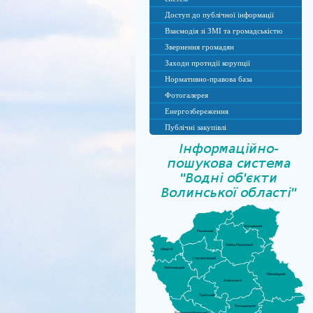
Доступ до публічної інформації
Взаємодія зі ЗМІ та громадськістю
Звернення громадян
Заходи протидії корупції
Нормативно-правова база
Фотогалерея
Енергозбереження
Публічні закупівлі