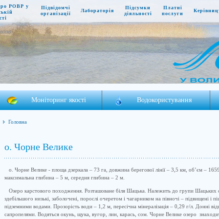
про РОВР у
Підвідомчі
Підсумки
Платні
Лабораторія
Керівниц
ській
організації
діяльності
послуги
сті
раїни
Моніторинг якості
Водокористування
Головна
о. Чорне Велике
о. Чорне Велике - площа дзеркала – 73 га, довжина берегової лінії – 3,5 км, об’єм – 1659
максимальна глибина – 5 м, середня глибина – 2 м.
Озеро карстового походження. Розташоване біля Шацька. Належить до групи Шацьких оз
здебільшого низькі, заболочені, порослі очеретом і чагарником на півночі – підвищені і
підземними водами. Прозорість води – 1,2 м, пересічна мінералізація – 0,29 г/л. Донні від
сапропелями. Водяться окунь, щука, вугор, лин, карась, сом. Чорне Велике озеро знаходи