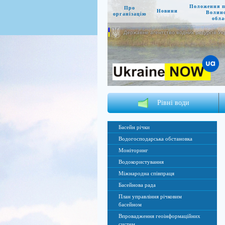
Положення 
Про
Новини
Волин
організацію
обла
Державне агентство водних ресурсів Ук
Рівні води
Басейн річки
Водогосподарська обстановка
Моніторинг
Водокористування
Міжнародна співпраця
Басейнова рада
План управління річковим
басейном
Впровадження геоінформаційних
систем