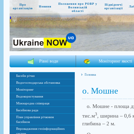
Положення про РОВР у
Про
Підвідомчі
Новини
Ла
Волинській
організацію
організації
області
Державне агентство водних ресурсів України
Рівні води
Моніторинг якості
Головна
Басейн річки
Водогосподарська обстановка
о. Мошне
Моніторинг
Водокористування
Міжнародна співпраця
о. Мошне - площа дзер
Басейнова рада
3
тис.м
, ширина – 0,6 
План управління річковим
басейном
глибина – 2 м.
Впровадження геоінформаційних
систем