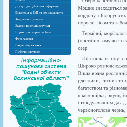
Озеро карстового пох
Доступ до публічної інформації
Мошне знаходиться за 
Взаємодія зі ЗМІ та громадськістю
кордону з Білорусією.
Звернення громадян
порослі лісом та забо
Заходи протидії корупції
Нормативно-правова база
Термічні, морфологіч
Фотогалерея
(постійно замулюється
Енергозбереження
озер.
Публічні закупівлі
З фітопланктону в оз
Широко розповсюджені 
Вища водна рослинніс
рдесники, ситник та х
багатством та різнома
краснопірка, окунь, й
інтродукованим для да
червоноголова чернь, 