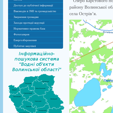
Озеро карстового по
Доступ до публічної інформації
району Волинської обл
Взаємодія зі ЗМІ та громадськістю
села Острів’я.
Звернення громадян
Заходи протидії корупції
Нормативно-правова база
Фотогалерея
Енергозбереження
Публічні закупівлі