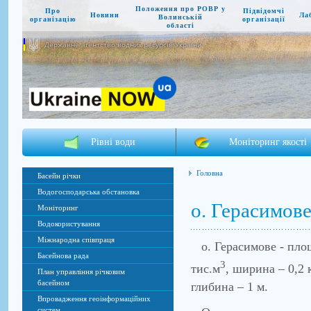
Положення про РОВР у
Про
Підвідомчі
Новини
Ла
Волинській
організацію
організації
області
Державне агентство водних ресурсів України
Рівні води
Моніторинг якості
Головна
Басейн річки
Водогосподарська обстановка
о. Герасимов
Моніторинг
Водокористування
Міжнародна співпраця
о. Герасимове - площа
Басейнова рада
3
тис.м
, ширина – 0,2 
План управління річковим
басейном
глибина – 1 м.
Впровадження геоінформаційних
систем