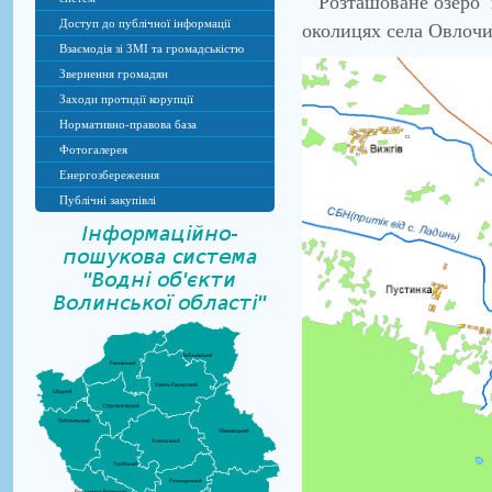
Розташоване озеро в 
Доступ до публічної інформації
околицях села Овлочи
Взаємодія зі ЗМІ та громадськістю
Звернення громадян
Заходи протидії корупції
Нормативно-правова база
Фотогалерея
Енергозбереження
Публічні закупівлі