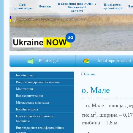
Положення про РОВР у
Про
Підвідомчі
Новини
Ла
Волинській
організацію
організації
області
Державне агентство водних ресурсів України
Рівні води
Моніторинг якості
Головна
Басейн річки
Водогосподарська обстановка
о. Мале
Моніторинг
Водокористування
Міжнародна співпраця
о. Мале - площа дзерк
Басейнова рада
3
тис.м
, ширина – 0,17
План управління річковим
басейном
глибина – 1,8 м.
Впровадження геоінформаційних
систем