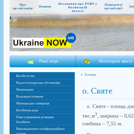
Положення про РОВР у
Про
Підвідомчі
Новини
Ла
Волинській
організацію
організації
області
Державне агентство водних ресурсів України
Рівні води
Моніторинг якості
Головна
Басейн річки
Водогосподарська обстановка
о. Святе
Моніторинг
Водокористування
Міжнародна співпраця
о. Святе - площа дзер
Басейнова рада
3
тис.м
, ширина – 0,62
План управління річковим
басейном
глибина – 7,55 м.
Впровадження геоінформаційних
систем