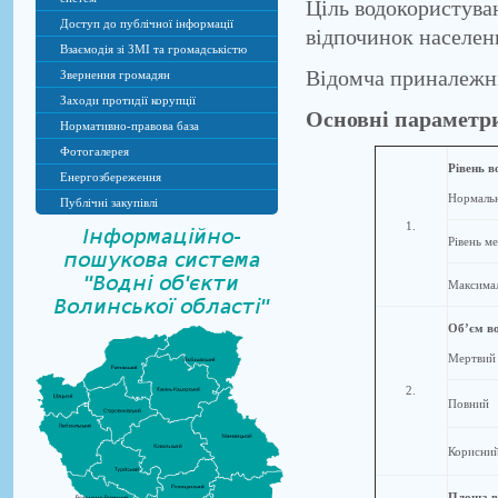
Ціль водокористува
Доступ до публічної інформації
відпочинок населен
Взаємодія зі ЗМІ та громадськістю
Відомча приналежніс
Звернення громадян
Заходи протидії корупції
Основні параметр
Нормативно-правова база
Фотогалерея
Рівень в
Енергозбереження
Нормальн
Публічні закупівлі
1.
Рівень м
Максимал
Об’єм в
Мертвий
2.
Повний
Корисни
Площа в