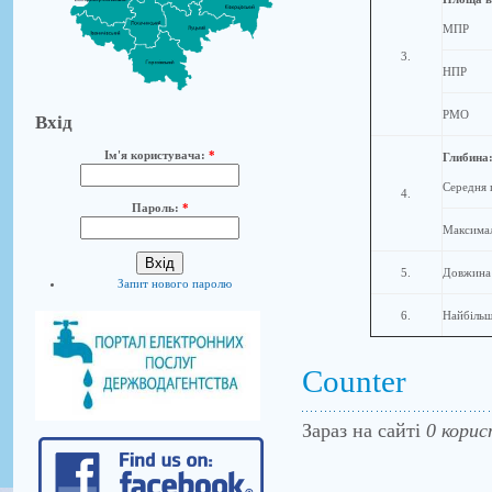
МПР
3.
НПР
РМО
Вхід
Ім'я користувача:
*
Глибина
Середня
4.
Пароль:
*
Максима
5.
Довжина
Запит нового паролю
6.
Найбільш
Counter
Зараз на сайті
0 корис