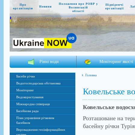
Положення про РОВР у
Про
Підвідомчі
Новини
Ла
Волинській
організацію
організації
області
Державне агентство водних ресурсів України
Рівні води
Моніторинг якості
Головна
Басейн річки
Водогосподарська обстановка
Ковельське в
Моніторинг
Водокористування
Міжнародна співпраця
Ковельське водос
Басейнова рада
Розташоване на тери
План управління річковим
басейном
басейну річки Турія
Впровадження геоінформаційних
систем