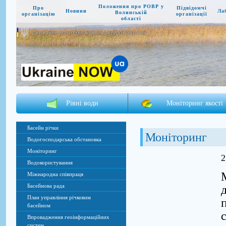
Положення про РОВР у
Про
Підвідомчі
Новини
Ла
Волинській
організацію
організації
області
Державне агентство водних ресурсів України
Рівні води
Моніторинг якості
Басейн річки
Моніторинг
Водогосподарська обстановка
Моніторинг
2
Водокористування
Міжнародна співпраця
Басейнова рада
План управління річковим
басейном
Впровадження геоінформаційних
систем