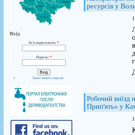
ресурсів у Вол
1
Вхід
Ім'я користувача:
*
д
Пароль:
*
Запит нового паролю
Робочий виїзд 
Прип'ять» у Ка
1