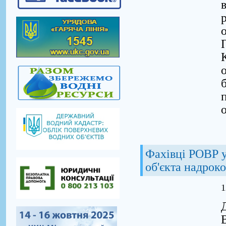
о
Фахівці РОВР у
об'єкта надрок
1