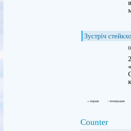
Зустріч стейкх
0
« перша
‹ попередня
Counter