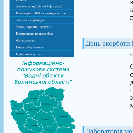
Доступ до публічної інформації
Взаємодія зі ЗМІ та громадськістю
Звернення громадян
Заходи протидії корупції
Нормативно-правова база
Фотогалерея
День скорботи 
Енергозбереження
Публічні закупівлі
2
Лабораторія мо