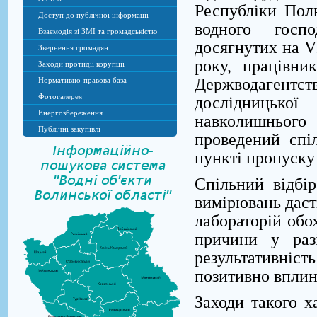
Республіки Пол
Доступ до публічної інформації
водного госпо
Взаємодія зі ЗМІ та громадськістю
досягнутих на V
Звернення громадян
року, працівни
Заходи протидії корупції
Держводагентс
Нормативно-правова база
Фотогалерея
дослідницької
Енергозбереження
навколишнього
Публічні закупівлі
проведений спі
пункті пропуску 
Спільний відбі
вимірювань даст
лабораторій обо
причини у раз
результативніс
позитивно вплин
Заходи такого х