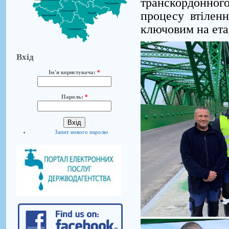
транскордонного
процесу втіленн
ключовим на етап
Вхід
Ім'я користувача:
*
Пароль:
*
Запит нового паролю