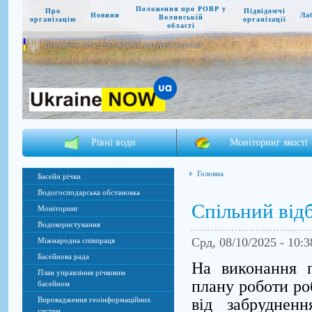
Положення про РОВР у
Про
Підвідомчі
Новини
Ла
Волинській
організацію
організації
області
Державне агентство водних ресурсів України
Рівні води
Моніторинг якості
Головна
Басейн річки
Водогосподарська обстановка
Cпільний відб
Моніторинг
Водокористування
Срд, 08/10/2025 - 10:
Міжнародна співпраця
Басейнова рада
На виконання п
План управління річковим
плану роботи ро
басейном
від забруднен
Впровадження геоінформаційних
систем