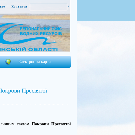
тво
Контакти
Електронна карта
 Покрови Пресвятої
личним святом
Покрови Пресвятої