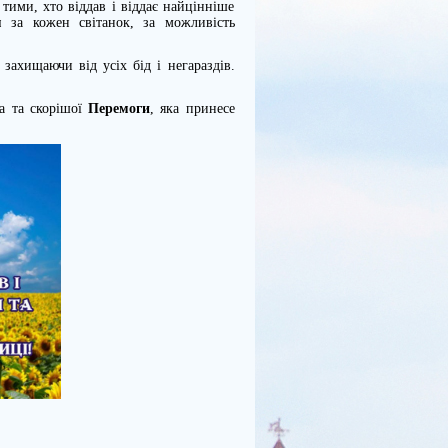
ими, хто віддав і віддає найцінніше
м
за кожен світанок, за можливість
захищаючи від усіх бід і негараздів.
а та скорішої
Перемоги
, яка принесе