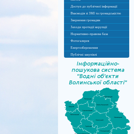
Доступ до публічної інформації
Взаємодія зі ЗМІ та громадськістю
Звернення громадян
Заходи протидії корупції
Нормативно-правова база
Фотогалерея
Енергозбереження
Публічні закупівлі