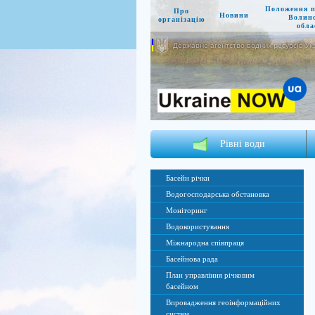
Положення 
Про
Новини
Волин
організацію
обла
Державне агентство водних ресурсів Ук
Рівні води
Басейн річки
Водогосподарська обстановка
Моніторинг
Водокористування
Міжнародна співпраця
Басейнова рада
План управління річковим
басейном
Впровадження геоінформаційних
систем