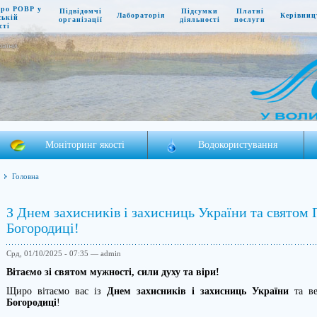
про РОВР у
Підвідомчі
Підсумки
Платні
Лабораторія
Керівниц
ській
організації
діяльності
послуги
сті
раїни
Моніторинг якості
Водокористування
Головна
З Днем захисників і захисниць України та святом
Богородиці!
Срд, 01/10/2025 - 07:35 — admin
Вітаємо зі святом мужності, сили духу та віри!
Щиро вітаємо вас із
Днем захисників і захисниць України
та ве
Богородиці
!