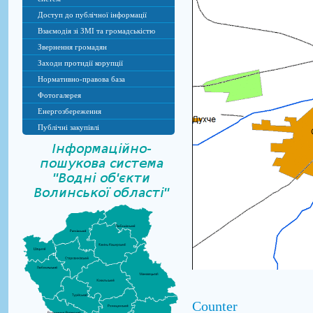
Доступ до публічної інформації
Взаємодія зі ЗМІ та громадськістю
Звернення громадян
Заходи протидії корупції
Нормативно-правова база
Фотогалерея
Енергозбереження
Публічні закупівлі
Counter