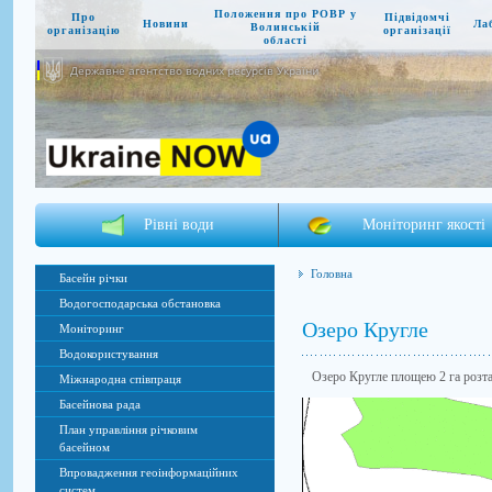
Положення про РОВР у
Про
Підвідомчі
Новини
Ла
Волинській
організацію
організації
області
Державне агентство водних ресурсів України
Рівні води
Моніторинг якості
Головна
Басейн річки
Водогосподарська обстановка
Озеро Кругле
Моніторинг
Водокористування
Озеро Кругле площею 2 га розташо
Міжнародна співпраця
Басейнова рада
План управління річковим
басейном
Впровадження геоінформаційних
систем