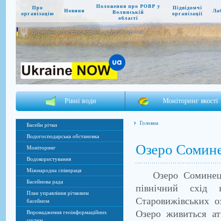
Положення про РОВР у
Про
Підвідомчі
Новини
Ла
Волинській
організацію
організації
області
Державне агентство водних ресурсів України
Рівні води
Моніторинг якості
Головна
Басейн річки
Водогосподарська обстановка
Озеро Сомин
Моніторинг
Водокористування
Міжнародна співпраця
Озеро Соминець –
Басейнова рада
північний схід 
План управління річковим
Старовижівських оз
басейном
Озеро живиться а
Впровадження геоінформаційних
систем