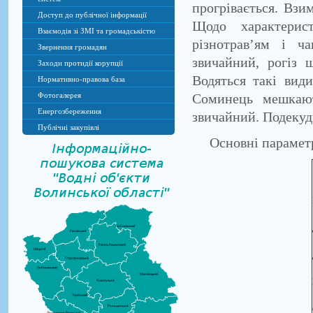
прогрівається. Взи
Доступ до публічної інформації
Щодо характерис
Взаємодія зі ЗМІ та громадськістю
різнотрав’ям і ч
Звернення громадян
звичайний, рогіз 
Заходи протидії корупції
Водяться такі види
Нормативно-правова база
Соминець мешкают
Фотогалерея
Енергозбереження
звичайний. Подекуди
Публічні закупівлі
Основні параметр