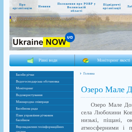
Положення про РОВР у
Про
Підвідомчі
Новини
Ла
Волинській
організацію
організації
області
Державне агентство водних ресурсів України
Рівні води
Моніторинг якості
Головна
Басейн річки
Водогосподарська обстановка
Озеро Мале 
Моніторинг
Водокористування
Міжнародна співпраця
Озеро Мале Домаш
Басейнова рада
села Любохини Кове
План управління річковим
низькі, піщані, 
басейном
атмосферними і п
Впровадження геоінформаційних
систем