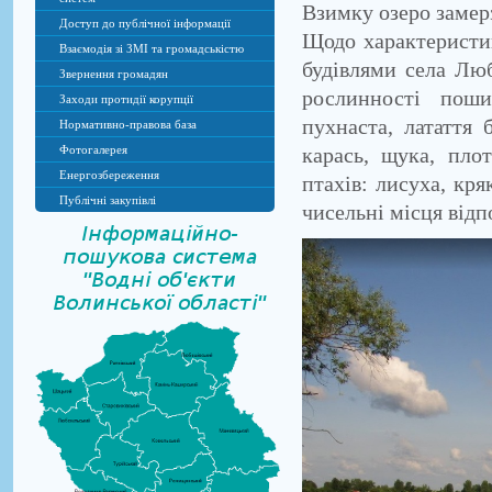
Взимку озеро замерз
Доступ до публічної інформації
Щодо характеристик
Взаємодія зі ЗМІ та громадськістю
будівлями села Люб
Звернення громадян
рослинності поши
Заходи протидії корупції
пухнаста, латаття 
Нормативно-правова база
карась, щука, пло
Фотогалерея
Енергозбереження
птахів: лисуха, кр
Публічні закупівлі
чисельні місця відп