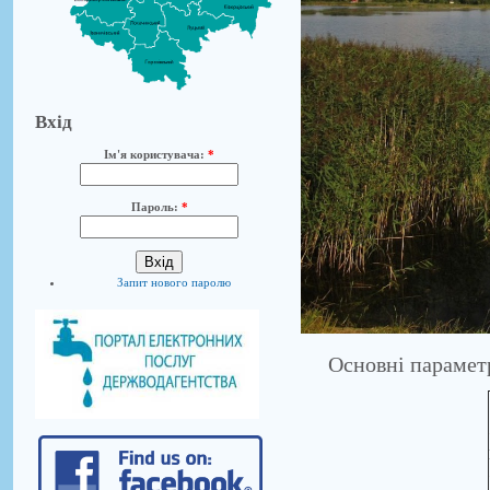
Вхід
Ім'я користувача:
*
Пароль:
*
Запит нового паролю
Основні параметр