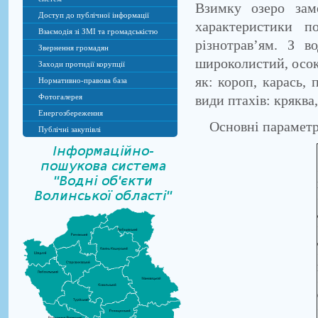
Взимку озеро зам
Доступ до публічної інформації
характеристики п
Взаємодія зі ЗМІ та громадськістю
різнотрав’ям. З в
Звернення громадян
широколистий, осока
Заходи протидії корупції
як: короп, карась,
Нормативно-правова база
види птахів: кряква
Фотогалерея
Енергозбереження
Основні параметри
Публічні закупівлі