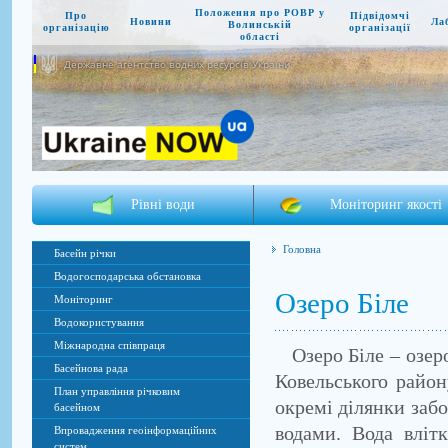
Положення про РОВР у
Про
Підвідомчі
Новини
Ла
Волинській
організацію
організації
області
Державне агентство водних ресурсів України
Рівні води
Моніторинг якості
Головна
Басейн річки
Водогосподарська обстановка
Озеро Біле
Моніторинг
Водокористування
Міжнародна співпраця
Озеро Біле – озеро
Басейнова рада
Ковельського район
План управління річковим
окремі ділянки заб
басейном
водами. Вода влітк
Впровадження геоінформаційних
систем