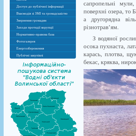
сапропельні мули
Доступ до публічної інформації
поверхні озера, то 
Взаємодія зі ЗМІ та громадськістю
а другорядна віл
Звернення громадян
різнотрав’ям.
Заходи протидії корупції
Нормативно-правова база
З водяної рослинн
Фотогалерея
осока пухнаста, лата
Енергозбереження
карась, плотва, щу
Публічні закупівлі
бекас, кряква, ниро