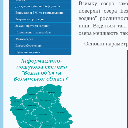
Взимку озеро зам
Доступ до публічної інформації
поверхні озера Бе
Взаємодія зі ЗМІ та громадськістю
водяної рослиннос
Звернення громадян
інші. Водяться такі
Заходи протидії корупції
озера мешкають такі
Нормативно-правова база
Фотогалерея
Основні параметри
Енергозбереження
Публічні закупівлі