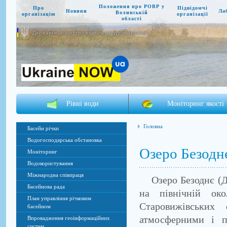
Положення про РОВР у
Про
Підвідомчі
Новини
Ла
Волинській
організацію
організації
області
Державне агентство водних ресурсів України
Рівні води
Моніторинг якості
Головна
Басейн річки
Водогосподарська обстановка
Озеро Безодн
Моніторинг
Водокористування
Міжнародна співпраця
Озеро Безоднє (Дом
Басейнова рада
на північній ок
План управління річковим
Старовижівських 
басейном
атмосферними і п
Впровадження геоінформаційних
систем