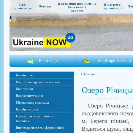
Положення про РОВР у
Про
Підвідомчі
Новини
Ла
Волинській
організацію
організації
області
Державне агентство водних ресурсів України
Рівні води
Моніторинг якості
Головна
Басейн річки
Водогосподарська обстановка
Озеро Річиць
Моніторинг
Водокористування
Міжнародна співпраця
Озеро Річицьке ро
Басейнова рада
льодовикового похо
План управління річковим
м. Береги піщані, 
басейном
Водиться щука, лящ,
Впровадження геоінформаційних
систем