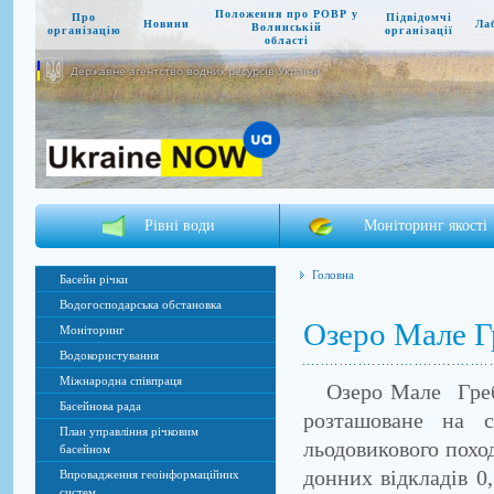
Положення про РОВР у
Про
Підвідомчі
Новини
Ла
Волинській
організацію
організації
області
Державне агентство водних ресурсів України
Рівні води
Моніторинг якості
Головна
Басейн річки
Водогосподарська обстановка
Озеро Мале Г
Моніторинг
Водокористування
Міжнародна співпраця
Озеро Мале Гребно
Басейнова рада
розташоване на с
План управління річковим
льодовикового похо
басейном
донних відкладів 0
Впровадження геоінформаційних
систем