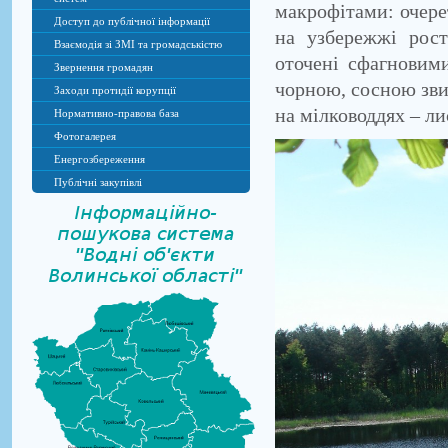
макрофітами: очере
Доступ до публічної інформації
на узбережжі рост
Взаємодія зі ЗМІ та громадськістю
оточені сфагновим
Звернення громадян
чорною, сосною зви
Заходи протидії корупції
на мілководдях – ли
Нормативно-правова база
Фотогалерея
Енергозбереження
Публічні закупівлі