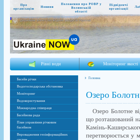
Положення про РОВР у
Про
Підвідомчі
Новини
Ла
Волинській
організацію
організації
області
Державне агентство водних ресурсів України
Рівні води
Моніторинг якості
Головна
Басейн річки
Водогосподарська обстановка
Озеро Болотн
Моніторинг
Водокористування
Міжнародна співпраця
Озеро Болотне відн
Басейнова рада
що розташований на
План управління річковим
Камінь-Каширсь
басейном
перетворюється у м
Впровадження геоінформаційних
систем