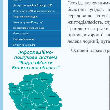
Стохід, включеними
Доступ до публічної інформації
болотяні угіддя,
Взаємодія зі ЗМІ та громадськістю
середовище існува
Звернення громадян
життєдіяльність, с
Заходи протидії корупції
Трапляються рідкіс
Нормативно-правова база
природоохоронні п
Фотогалерея
Енергозбереження
лелека чорний, пуга
Публічні закупівлі
Основні параметри