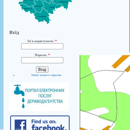
Вхід
Ім'я користувача:
*
Пароль:
*
Запит нового паролю