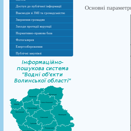
Основні параметри
Доступ до публічної інформації
Взаємодія зі ЗМІ та громадськістю
Звернення громадян
Заходи протидії корупції
Нормативно-правова база
Фотогалерея
Енергозбереження
Публічні закупівлі