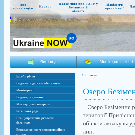
Положення про РОВР у
Про
Підвідомчі
Новини
Ла
Волинській
організацію
організації
області
Державне агентство водних ресурсів України
Рівні води
Моніторинг якості
Головна
Басейн річки
Водогосподарська обстановка
Озеро Безіме
Моніторинг
Водокористування
Міжнародна співпраця
Озеро Безіменне ро
Басейнова рада
території Прилісне
План управління річковим
об’єкти аквакультур
басейном
Впровадження геоінформаційних
лин.
систем