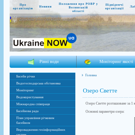
Положення про РОВР у
Про
Підвідомчі
Новини
Ла
Волинській
організацію
організації
області
Державне агентство водних ресурсів України
Рівні води
Моніторинг якості
Головна
Басейн річки
Водогосподарська обстановка
Озеро Светте
Моніторинг
Водокористування
Озеро Светте розташоване за 1 км
Міжнародна співпраця
Басейнова рада
Основні параметри озера:
План управління річковим
басейном
Впровадження геоінформаційних
систем