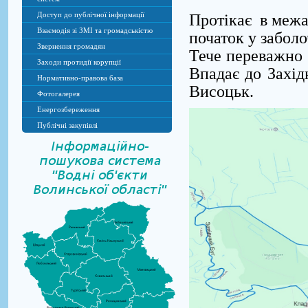
Доступ до публічної інформації
Протікає в межа
Взаємодія зі ЗМІ та громадськістю
початок у заболо
Звернення громадян
Тече переважно 
Заходи протидії корупції
Впадає до Захід
Нормативно-правова база
Висоцьк.
Фотогалерея
Енергозбереження
Публічні закупівлі