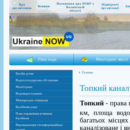
Положення про РОВР у
Про
Підвідомчі
Новини
Ла
Волинській
організацію
організації
області
Державне агентство водних ресурсів України
Рівні води
Моніторинг якості
Головна
Басейн річки
Водогосподарська обстановка
Топкий канал
Моніторинг
Водокористування
Міжнародна співпраця
Топкий
- права
Басейнова рада
км, площа водо
План управління річковим
багатьох місцях
басейном
Впровадження геоінформаційних
каналізоване і в
систем